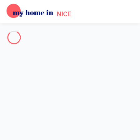
NICE
Nice - French Riviera
-
Votre recherche
SEARCH
Vos filtres
Appliquer
Arriving