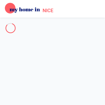
NICE
Nice - French Riviera
-
Votre recherche
SEARCH
Vos filtres
Appliquer
Arriving