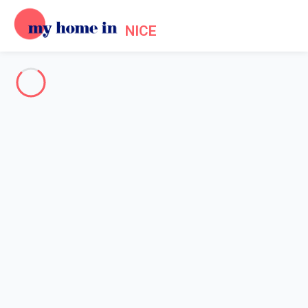
NICE
Nice - French Riviera
-
Votre recherche
SEARCH
Vos filtres
Appliquer
Arriving