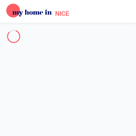
NICE
Nice - French Riviera
-
Votre recherche
SEARCH
Vos filtres
Appliquer
Arriving